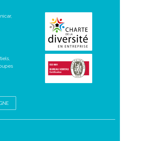
nicar,
iels,
roupes
IGNE