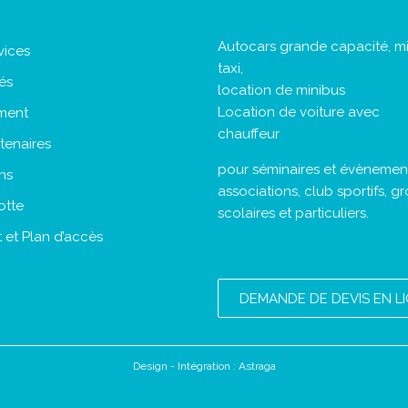
Autocars grande capacité, mi
vices
taxi,
tés
location de minibus
Location de voiture avec
ment
chauffeur
tenaires
pour séminaires et évènement
ns
associations, club sportifs, g
otte
scolaires et particuliers.
 et Plan d’accès
DEMANDE DE DEVIS EN L
Design - Intégration :
Astraga