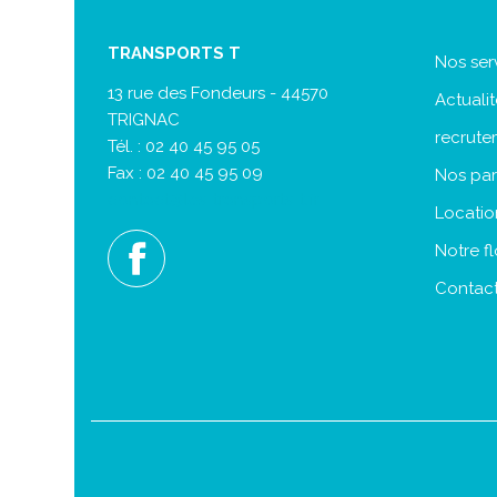
TRANSPORTS T
Nos ser
13 rue des Fondeurs - 44570
Actuali
TRIGNAC
recrute
Tél. : 02 40 45 95 05
Fax : 02 40 45 95 09
Nos par
contact@les-transports-t.fr
Locatio
Notre fl
Contact